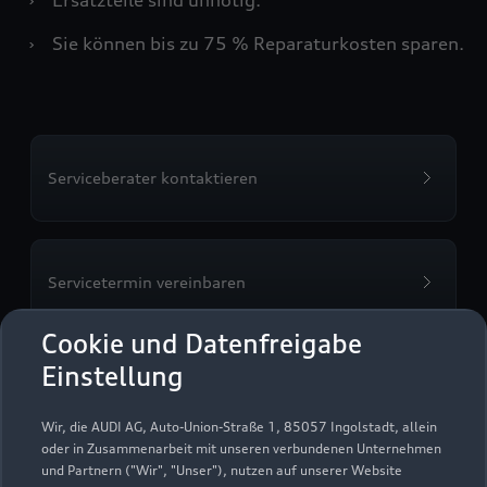
›
Sie können bis zu 75 % Reparaturkosten sparen.
Serviceberater kontaktieren
Servicetermin vereinbaren
Cookie und Datenfreigabe
Einstellung
Volkswagen Automobile
Wir, die AUDI AG, Auto-Union-Straße 1, 85057 Ingolstadt, allein
Rhein-Neckar GmbH -
oder in Zusammenarbeit mit unseren verbundenen Unternehmen
und Partnern ("Wir", "Unser"), nutzen auf unserer Website
Mannheim Mannheim