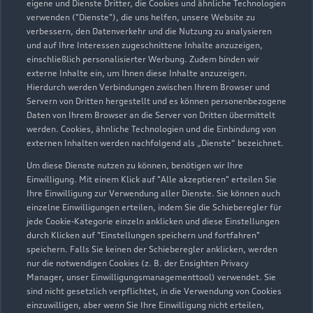
eigene und Dienste Dritter, die Cookies und ähnliche Technologien
verwenden ("Dienste"), die uns helfen, unsere Website zu
Servicepartner
e-tron
verbessern, den Datenverkehr und die Nutzung zu analysieren
und auf Ihre Interessen zugeschnittene Inhalte anzuzeigen,
einschließlich personalisierter Werbung. Zudem binden wir
externe Inhalte ein, um Ihnen diese Inhalte anzuzeigen.
Hierdurch werden Verbindungen zwischen Ihrem Browser und
Servern von Dritten hergestellt und es können personenbezogene
Daten von Ihrem Browser an die Server von Dritten übermittelt
werden. Cookies, ähnliche Technologien und die Einbindung von
externen Inhalten werden nachfolgend als „Dienste“ bezeichnet.
Um diese Dienste nutzen zu können, benötigen wir Ihre
Einwilligung. Mit einem Klick auf "Alle akzeptieren" erteilen Sie
Ihre Einwilligung zur Verwendung aller Dienste. Sie können auch
einzelne Einwilligungen erteilen, indem Sie die Schieberegler für
jede Cookie-Kategorie einzeln anklicken und diese Einstellungen
durch Klicken auf "Einstellungen speichern und fortfahren"
Weinheimer Straße 74
speichern. Falls Sie keinen der Schieberegler anklicken, werden
68309 Mannheim
nur die notwendigen Cookies (z. B. der Ensighten Privacy
Manager, unser Einwilligungsmanagementtool) verwendet. Sie
sind nicht gesetzlich verpflichtet, in die Verwendung von Cookies
0621 70060
einzuwilligen, aber wenn Sie Ihre Einwilligung nicht erteilen,