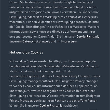
können Sie bestimmte unserer Dienste möglicherweise nicht
info@vw-mannheim.de
nutzen. Sie können Ihre Cookie-Einstellungen anhand der unten
aufgeführten Kategorien von Cookies verwalten. Sie können Ihre
Einwilligung jederzeit mit Wirkung zum Zeitpunkt des Widerrufs
Kontaktdaten herunterladen
widerrufen. Für den Widerruf der Einwilligung beachten Sie bitte
die "Cookie-Einstellungen" in der Fußzeile der Webseite. Weitere
Informationen sowie konkrete Hinweise zur Verwendung Ihrer
personenbezogenen Daten finden Sie in unserer
Cookie Richtlinie
,
Öffnungszeiten
unserem
Datenschutzhinweis
und im
Impressum
.
Notwendige Cookies
Service
Notwendige Cookies werden benötigt, um Ihnen grundlegende
Geöffnet bis
18:00
Funktionen während der Nutzung der Webseite zur Verfügung zu
stellen. Zu diesen Funktionen gehört z. B. der
Fahrzeugkonfigurator oder der Ensighten Privacy Manager (unser
Teile- & Zubehörverkauf
Einwilligungsmanagementtool). Der Ensighten Privacy Manager
Geöffnet bis
17:00
verwendet Cookies, um Informationen darüber zu speichern, ob
und wenn ja, für welche Kategorien von Cookies Benutzer ihre
Einwilligung erteilt haben. Weitere Informationen zum Ensighten
Privacy Manager, sowie zu Ihren Rechten als betroffene Person
können Sie in unserer
Cookie Richtlinie
nachlesen.