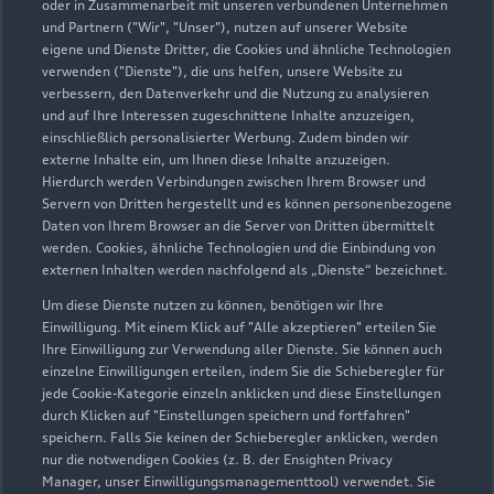
oder in Zusammenarbeit mit unseren verbundenen Unternehmen
und Partnern ("Wir", "Unser"), nutzen auf unserer Website
0621 70060
eigene und Dienste Dritter, die Cookies und ähnliche Technologien
verwenden ("Dienste"), die uns helfen, unsere Website zu
verbessern, den Datenverkehr und die Nutzung zu analysieren
info@vw-mannheim.de
und auf Ihre Interessen zugeschnittene Inhalte anzuzeigen,
einschließlich personalisierter Werbung. Zudem binden wir
Kontaktdaten herunterladen
externe Inhalte ein, um Ihnen diese Inhalte anzuzeigen.
Hierdurch werden Verbindungen zwischen Ihrem Browser und
Servern von Dritten hergestellt und es können personenbezogene
Daten von Ihrem Browser an die Server von Dritten übermittelt
werden. Cookies, ähnliche Technologien und die Einbindung von
Öffnungszeiten
externen Inhalten werden nachfolgend als „Dienste“ bezeichnet.
Um diese Dienste nutzen zu können, benötigen wir Ihre
Einwilligung. Mit einem Klick auf "Alle akzeptieren" erteilen Sie
Service
Ihre Einwilligung zur Verwendung aller Dienste. Sie können auch
Geschlossen
,
öffnet am
Donnerstag
einzelne Einwilligungen erteilen, indem Sie die Schieberegler für
07:00
jede Cookie-Kategorie einzeln anklicken und diese Einstellungen
durch Klicken auf "Einstellungen speichern und fortfahren"
speichern. Falls Sie keinen der Schieberegler anklicken, werden
Teile- & Zubehörverkauf
nur die notwendigen Cookies (z. B. der Ensighten Privacy
Geschlossen
,
öffnet am
Donnerstag
Manager, unser Einwilligungsmanagementtool) verwendet. Sie