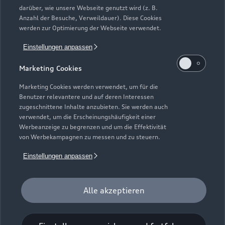
Gebrauchtwagen
darüber, wie unsere Webseite genutzt wird (z. B.
Audi Services
Über Audi
Anzahl der Besuche, Verweildauer). Diese Cookies
Kundenservice
Finanzierung
werden zur Optimierung der Webseite verwendet.
Garantie
Händlersuche
Aktionen & Angebote
Einstellungen anpassen
Unternehmen
Audi digital services
Audi Code
Geschäftskunden
Marketing Cookies
Karriere
myAudi
Häufige Fragen (FAQ)
Marketing Cookies werden verwendet, um für die
Investor Relations
Benutzer relevantere und auf deren Interessen
© 2026 AUDI AG. Alle Rechte vorbehalten
Audi Online Beratung
zugeschnittene Inhalte anzubieten. Sie werden auch
Presse & Media Center
verwendet, um die Erscheinungshäufigkeit einer
Impressum
Rechtliches
Hinweisgebersystem
Online-Terminvereinbarung
Werbeanzeige zu begrenzen und um die Effektivität
Datenschutz
Datenschutzinformation
Cookie-Einstellungen
von Werbekampagnen zu messen und zu steuern.
Servicekontakt
Cookie-Richtlinie
Barrierefreiheit
Audi erleben
Einstellungen anpassen
Digital Services Act
EU Data Act
Bordbuch & Bedienungsanleitungen
Newsletter
Verträge kündigen
Alle akzeptieren
1
Der Umfang des Audi CarCheck wird gegebenenfalls
fahrzeugindividuell (bzgl. Motoröl und Ladeequipment)