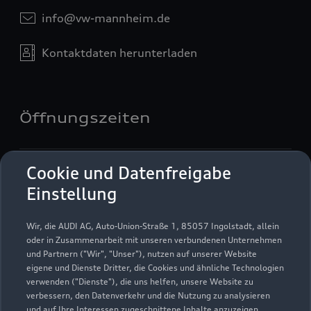
info@vw-mannheim.de
Kontaktdaten herunterladen
Öffnungszeiten
Service
Cookie und Datenfreigabe
Geöffnet bis
18:00
Einstellung
Teile- & Zubehörverkauf
Wir, die AUDI AG, Auto-Union-Straße 1, 85057 Ingolstadt, allein
Geöffnet bis
17:00
oder in Zusammenarbeit mit unseren verbundenen Unternehmen
und Partnern ("Wir", "Unser"), nutzen auf unserer Website
eigene und Dienste Dritter, die Cookies und ähnliche Technologien
verwenden ("Dienste"), die uns helfen, unsere Website zu
verbessern, den Datenverkehr und die Nutzung zu analysieren
und auf Ihre Interessen zugeschnittene Inhalte anzuzeigen,