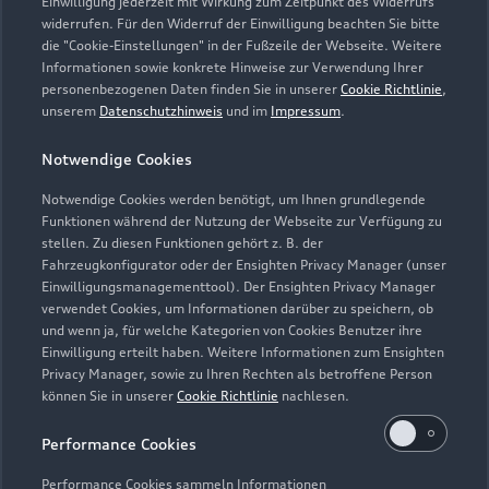
Einwilligung jederzeit mit Wirkung zum Zeitpunkt des Widerrufs
widerrufen. Für den Widerruf der Einwilligung beachten Sie bitte
die "Cookie-Einstellungen" in der Fußzeile der Webseite. Weitere
Informationen sowie konkrete Hinweise zur Verwendung Ihrer
personenbezogenen Daten finden Sie in unserer
Cookie Richtlinie
,
unserem
Datenschutzhinweis
und im
Impressum
.
Zur Reparatur
Notwendige Cookies
Notwendige Cookies werden benötigt, um Ihnen grundlegende
Zurück nach oben
Funktionen während der Nutzung der Webseite zur Verfügung zu
stellen. Zu diesen Funktionen gehört z. B. der
Fahrzeugkonfigurator oder der Ensighten Privacy Manager (unser
Modelle
Einwilligungsmanagementtool). Der Ensighten Privacy Manager
verwendet Cookies, um Informationen darüber zu speichern, ob
und wenn ja, für welche Kategorien von Cookies Benutzer ihre
Kaufen & leasen
Alle Modelle
Einwilligung erteilt haben. Weitere Informationen zum Ensighten
Privacy Manager, sowie zu Ihren Rechten als betroffene Person
Modelle vergleichen
können Sie in unserer
Cookie Richtlinie
nachlesen.
Service & Zubehör
Neuwagensuche
Elektromodelle
Performance Cookies
Gebrauchtwagensuche
Support
Saisonale Angebote
Plug-in-Hybride
Performance Cookies sammeln Informationen